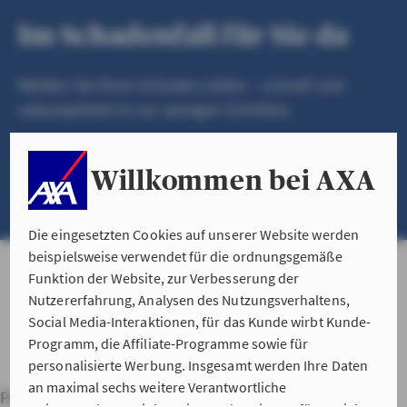
Im Schadenfall für Sie da
Melden Sie Ihren Schaden online – schnell und
unkompliziert in nur wenigen Schritten.
Willkommen bei AXA
SCHADEN MELDEN
Die eingesetzten Cookies auf unserer Website werden
beispielsweise verwendet für die ordnungsgemäße
Funktion der Website, zur Verbesserung der
Nutzererfahrung, Analysen des Nutzungsverhaltens,
Social Media-Interaktionen, für das Kunde wirbt Kunde-
Programm, die Affiliate-Programme sowie für
personalisierte Werbung. Insgesamt werden Ihre Daten
an maximal sechs weitere Verantwortliche
Private Haftpflichtversicherung
Hausratversicherung