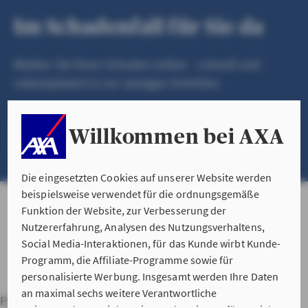
Im Schadenfall für Sie da
Melden Sie Ihren Schaden online – schnell und
unkompliziert in nur wenigen Schritten.
Willkommen bei AXA
SCHADEN MELDEN
Die eingesetzten Cookies auf unserer Website werden
beispielsweise verwendet für die ordnungsgemäße
Funktion der Website, zur Verbesserung der
Nutzererfahrung, Analysen des Nutzungsverhaltens,
Social Media-Interaktionen, für das Kunde wirbt Kunde-
Programm, die Affiliate-Programme sowie für
personalisierte Werbung. Insgesamt werden Ihre Daten
an maximal sechs weitere Verantwortliche
Private Haftpflichtversicherung
Hausratversicherung