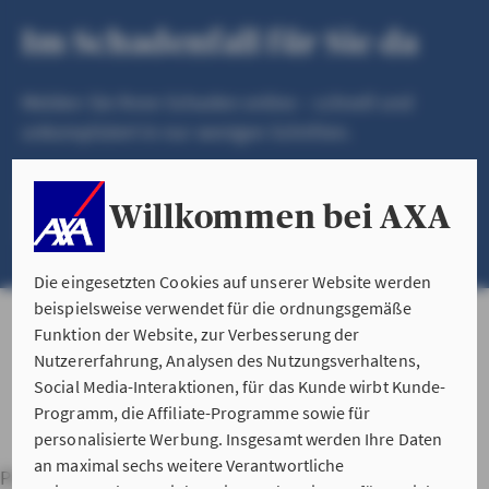
Im Schadenfall für Sie da
Melden Sie Ihren Schaden online – schnell und
unkompliziert in nur wenigen Schritten.
Willkommen bei AXA
SCHADEN MELDEN
Die eingesetzten Cookies auf unserer Website werden
beispielsweise verwendet für die ordnungsgemäße
Funktion der Website, zur Verbesserung der
Nutzererfahrung, Analysen des Nutzungsverhaltens,
Social Media-Interaktionen, für das Kunde wirbt Kunde-
Programm, die Affiliate-Programme sowie für
personalisierte Werbung. Insgesamt werden Ihre Daten
an maximal sechs weitere Verantwortliche
Private Haftpflichtversicherung
Hausratversicherung