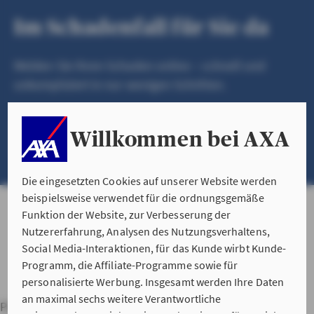
Im Schadenfall für Sie da
Melden Sie Ihren Schaden online – schnell und
unkompliziert in nur wenigen Schritten.
Willkommen bei AXA
SCHADEN MELDEN
Die eingesetzten Cookies auf unserer Website werden
beispielsweise verwendet für die ordnungsgemäße
Funktion der Website, zur Verbesserung der
Nutzererfahrung, Analysen des Nutzungsverhaltens,
Social Media-Interaktionen, für das Kunde wirbt Kunde-
Programm, die Affiliate-Programme sowie für
personalisierte Werbung. Insgesamt werden Ihre Daten
an maximal sechs weitere Verantwortliche
Private Haftpflichtversicherung
Hausratversicherung