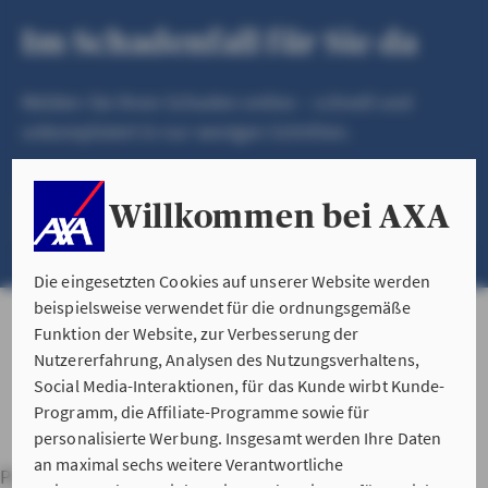
Im Schadenfall für Sie da
Melden Sie Ihren Schaden online – schnell und
unkompliziert in nur wenigen Schritten.
Willkommen bei AXA
SCHADEN MELDEN
Die eingesetzten Cookies auf unserer Website werden
beispielsweise verwendet für die ordnungsgemäße
Funktion der Website, zur Verbesserung der
Nutzererfahrung, Analysen des Nutzungsverhaltens,
Social Media-Interaktionen, für das Kunde wirbt Kunde-
Programm, die Affiliate-Programme sowie für
personalisierte Werbung. Insgesamt werden Ihre Daten
an maximal sechs weitere Verantwortliche
Private Haftpflichtversicherung
Hausratversicherung