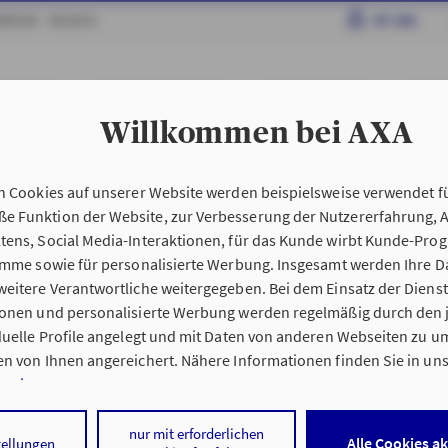
RRIERE
MEDIEN
MY AXA
AHRZEUGE
HAFTPFLICHT & RECHT
HAUS & WOHNUNG
GESUN
Willkommen bei AXA
n Cookies auf unserer Website werden beispielsweise verwendet fü
AXA
Das Alter sollte ke
 Funktion der Website, zur Verbesserung der Nutzererfahrung, 
tens, Social Media-Interaktionen, für das Kunde wirbt Kunde-Pro
ramme sowie für personalisierte Werbung. Insgesamt werden Ihre D
eitere Verantwortliche weitergegeben. Bei dem Einsatz der Dienste
ionen und personalisierte Werbung werden regelmäßig durch den 
iduelle Profile angelegt und mit Daten von anderen Webseiten zu 
n von Ihnen angereichert. Nähere Informationen finden Sie in un
nweisen
.
 auf „Alle Cookies akzeptieren" stimmen Sie für alle nicht technisc
nur mit erforderlichen
Alle Cookies a
tellungen