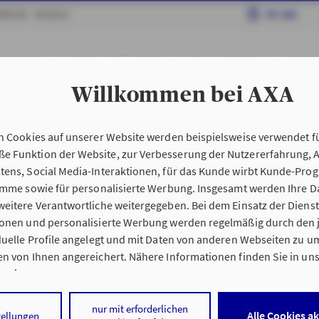
RRIERE
MEDIEN
MY AXA
AHRZEUGE
HAFTPFLICHT & RECHT
HAUS & WOHNUNG
GESUN
Willkommen bei AXA
n Cookies auf unserer Website werden beispielsweise verwendet fü
AXA
Das Alter sollte ke
 Funktion der Website, zur Verbesserung der Nutzererfahrung, 
tens, Social Media-Interaktionen, für das Kunde wirbt Kunde-Pro
ramme sowie für personalisierte Werbung. Insgesamt werden Ihre D
eitere Verantwortliche weitergegeben. Bei dem Einsatz der Dienste
ionen und personalisierte Werbung werden regelmäßig durch den 
iduelle Profile angelegt und mit Daten von anderen Webseiten zu 
n von Ihnen angereichert. Nähere Informationen finden Sie in un
nweisen
.
 auf „Alle Cookies akzeptieren" stimmen Sie für alle nicht technisc
nur mit erforderlichen
Alle Cookies a
tellungen