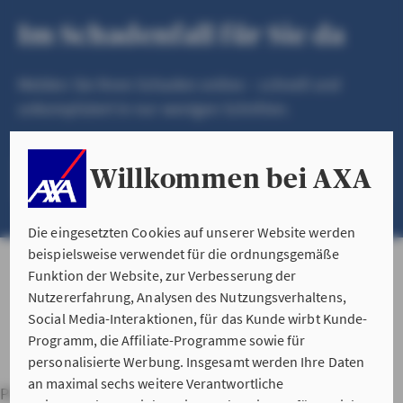
Im Schadenfall für Sie da
Melden Sie Ihren Schaden online – schnell und
unkompliziert in nur wenigen Schritten.
Willkommen bei AXA
SCHADEN MELDEN
Die eingesetzten Cookies auf unserer Website werden
beispielsweise verwendet für die ordnungsgemäße
Funktion der Website, zur Verbesserung der
Nutzererfahrung, Analysen des Nutzungsverhaltens,
Social Media-Interaktionen, für das Kunde wirbt Kunde-
Programm, die Affiliate-Programme sowie für
personalisierte Werbung. Insgesamt werden Ihre Daten
an maximal sechs weitere Verantwortliche
Private Haftpflichtversicherung
Hausratversicherung