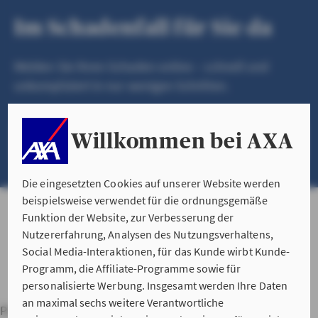
Im Schadenfall für Sie da
Melden Sie Ihren Schaden online – schnell und
unkompliziert in nur wenigen Schritten.
Willkommen bei AXA
SCHADEN MELDEN
Die eingesetzten Cookies auf unserer Website werden
beispielsweise verwendet für die ordnungsgemäße
Funktion der Website, zur Verbesserung der
Nutzererfahrung, Analysen des Nutzungsverhaltens,
Social Media-Interaktionen, für das Kunde wirbt Kunde-
Programm, die Affiliate-Programme sowie für
personalisierte Werbung. Insgesamt werden Ihre Daten
an maximal sechs weitere Verantwortliche
Private Haftpflichtversicherung
Hausratversicherung