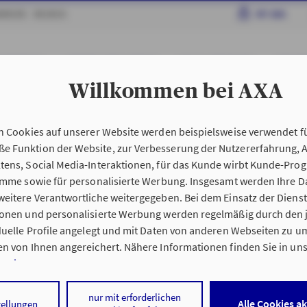
RRIERE
MEDIEN
MY AXA
AHRZEUGE
HAFTPFLICHT & RECHT
HAUS & WOHNUNG
GESUN
Willkommen bei AXA
n Cookies auf unserer Website werden beispielsweise verwendet fü
AXA
Das Alter sollte ke
 Funktion der Website, zur Verbesserung der Nutzererfahrung, 
tens, Social Media-Interaktionen, für das Kunde wirbt Kunde-Pro
ramme sowie für personalisierte Werbung. Insgesamt werden Ihre D
eitere Verantwortliche weitergegeben. Bei dem Einsatz der Dienste
ionen und personalisierte Werbung werden regelmäßig durch den 
iduelle Profile angelegt und mit Daten von anderen Webseiten zu 
n von Ihnen angereichert. Nähere Informationen finden Sie in un
nweisen
.
 auf „Alle Cookies akzeptieren" stimmen Sie für alle nicht technisc
nur mit erforderlichen
Alle Cookies a
tellungen