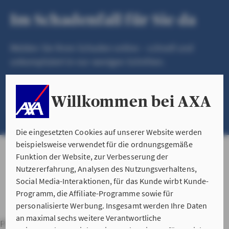
Im Schadenfall für Sie da
Melden Sie Ihren Schaden online – schnell und
unkompliziert in nur wenigen Schritten.
Willkommen bei AXA
SCHADEN MELDEN
Die eingesetzten Cookies auf unserer Website werden
beispielsweise verwendet für die ordnungsgemäße
Funktion der Website, zur Verbesserung der
Nutzererfahrung, Analysen des Nutzungsverhaltens,
Social Media-Interaktionen, für das Kunde wirbt Kunde-
Programm, die Affiliate-Programme sowie für
personalisierte Werbung. Insgesamt werden Ihre Daten
an maximal sechs weitere Verantwortliche
Private Haftpflichtversicherung
Hausratversicherung