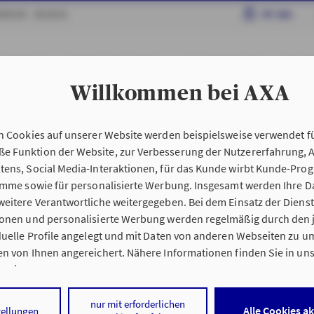
RRIERE
MEDIEN
MY AXA
AHRZEUGE
HAFTPFLICHT & RECHT
HAUS & WOHNUNG
GESUN
Willkommen bei AXA
n Cookies auf unserer Website werden beispielsweise verwendet fü
AXA
Das Alter sollte ke
 Funktion der Website, zur Verbesserung der Nutzererfahrung, 
tens, Social Media-Interaktionen, für das Kunde wirbt Kunde-Pro
ramme sowie für personalisierte Werbung. Insgesamt werden Ihre D
eitere Verantwortliche weitergegeben. Bei dem Einsatz der Dienste
ionen und personalisierte Werbung werden regelmäßig durch den 
iduelle Profile angelegt und mit Daten von anderen Webseiten zu 
n von Ihnen angereichert. Nähere Informationen finden Sie in un
nweisen
.
 auf „Alle Cookies akzeptieren" stimmen Sie für alle nicht technisc
nur mit erforderlichen
Alle Cookies a
tellungen