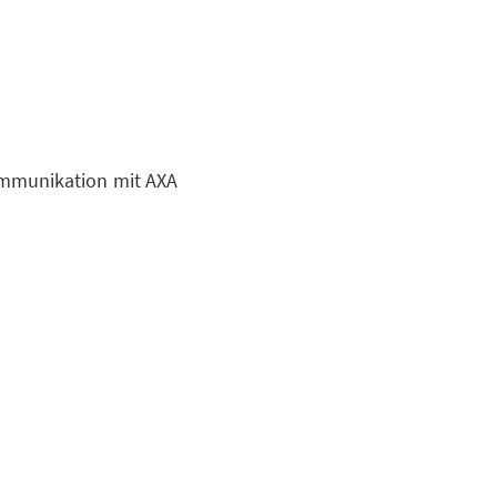
mmunikation mit AXA
ion
So sichern wir Ihre
uns