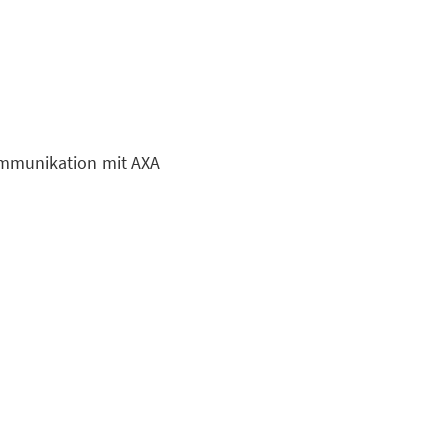
mmunikation mit AXA
ion
So sichern wir Ihre
uns