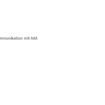
mmunikation mit AXA
ion
So sichern wir Ihre
uns