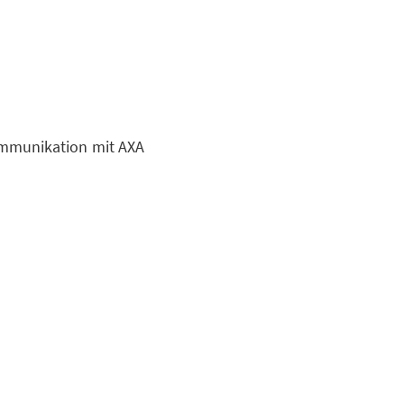
mmunikation mit AXA
ion
So sichern wir Ihre
uns