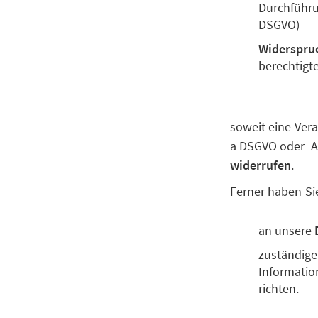
Durchführun
DSGVO)
Widerspru
berechtigt
soweit eine Vera
a DSGVO oder Art
widerrufen
.
Ferner haben Si
an unsere
zuständige
Information
richten.