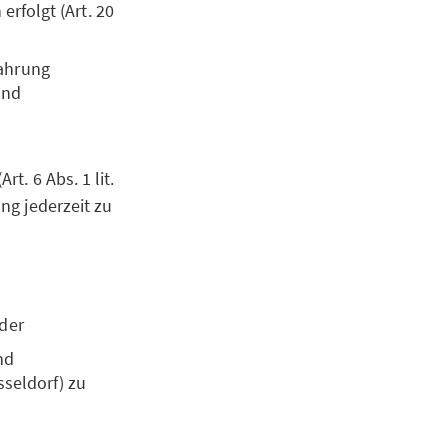
erfolgt (Art. 20
Wahrung
und
rt. 6 Abs. 1 lit.
ung jederzeit zu
oder
nd
sseldorf) zu