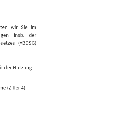
hten wir Sie im
ngen insb. der
setzes (=BDSG)
it der Nutzung
e (Ziffer 4)