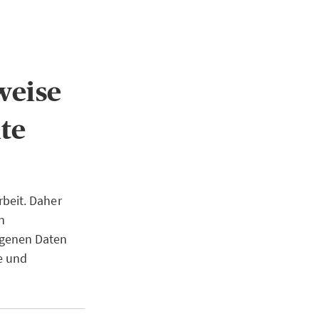
weise
te
beit. Daher
n
ogenen Daten
e und