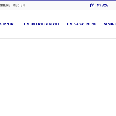
RRIERE
MEDIEN
MY AXA
AHRZEUGE
HAFTPFLICHT & RECHT
HAUS & WOHNUNG
GESUN
hutz und Cookie-Eins