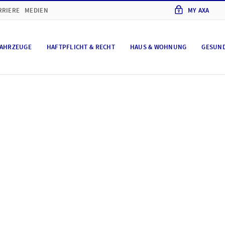
RRIERE
MEDIEN
MY AXA
AHRZEUGE
HAFTPFLICHT & RECHT
HAUS & WOHNUNG
GESUN
hutz und Cookie-Eins