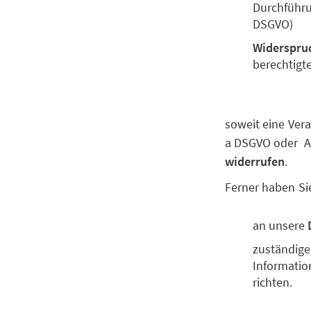
Durchführun
DSGVO)
Widerspru
berechtigt
soweit eine Vera
a DSGVO oder Art
widerrufen
.
Ferner haben Si
an unsere
zuständige
Information
richten.