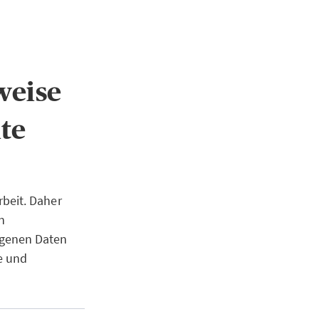
weise
te
beit. Daher
n
ogenen Daten
e und