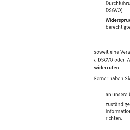
Durchführun
DSGVO)
Widerspru
berechtigt
soweit eine Vera
a DSGVO oder Art
widerrufen
.
Ferner haben Si
an unsere
zuständige
Information
richten.