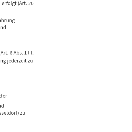
erfolgt (Art. 20
Wahrung
und
rt. 6 Abs. 1 lit.
ung jederzeit zu
oder
nd
sseldorf) zu