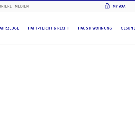
RRIERE
MEDIEN
MY AXA
AHRZEUGE
HAFTPFLICHT & RECHT
HAUS & WOHNUNG
GESUN
hutz und Cookie-Eins