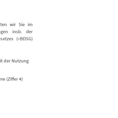
hten wir Sie im
ngen insb. der
setzes (=BDSG)
it der Nutzung
e (Ziffer 4)