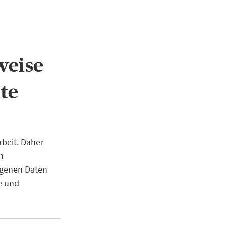
weise
te
beit. Daher
n
ogenen Daten
e und