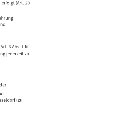
erfolgt (Art. 20
Wahrung
und
rt. 6 Abs. 1 lit.
ung jederzeit zu
oder
nd
sseldorf) zu