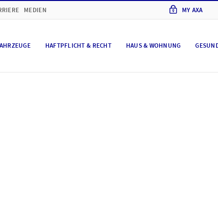
RRIERE
MEDIEN
MY AXA
AHRZEUGE
HAFTPFLICHT & RECHT
HAUS & WOHNUNG
GESUN
hutz und Cookie-Eins