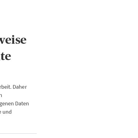
weise
te
beit. Daher
n
ogenen Daten
e und