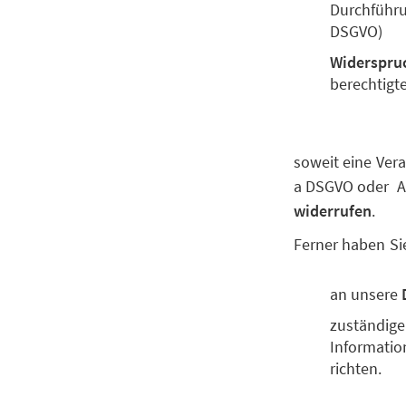
Durchführun
DSGVO)
Widerspru
berechtigt
soweit eine Vera
a DSGVO oder Art
widerrufen
.
Ferner haben Si
an unsere
zuständige
Information
richten.