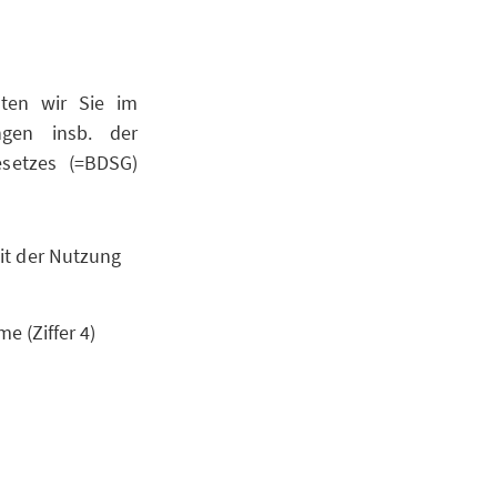
hten wir Sie im
ngen insb. der
setzes (=BDSG)
it der Nutzung
e (Ziffer 4)