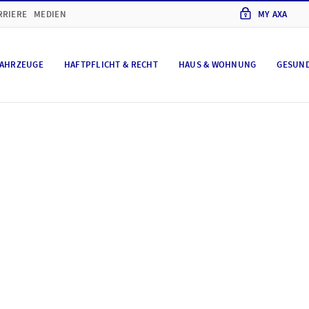
RRIERE
MEDIEN
MY AXA
AHRZEUGE
HAFTPFLICHT & RECHT
HAUS & WOHNUNG
GESUN
hutz und Cookie-Eins