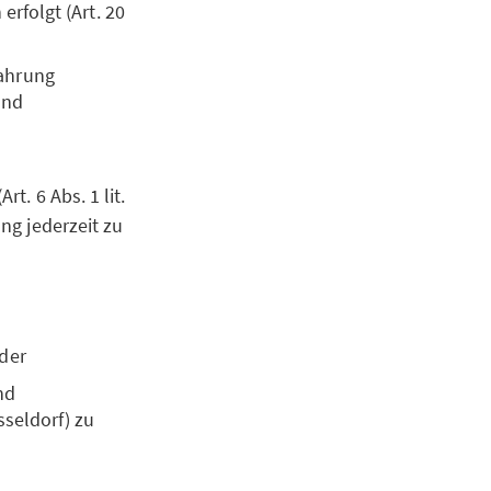
erfolgt (Art. 20
Wahrung
und
rt. 6 Abs. 1 lit.
ung jederzeit zu
oder
nd
sseldorf) zu