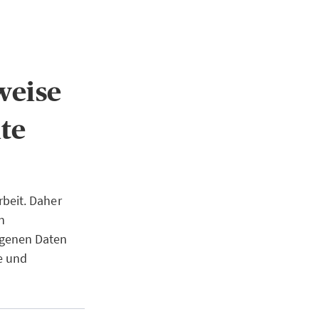
weise
te
beit. Daher
n
ogenen Daten
e und