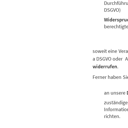
Durchführun
DSGVO)
Widerspru
berechtigt
soweit eine Vera
a DSGVO oder Art
widerrufen
.
Ferner haben Si
an unsere
zuständige
Information
richten.