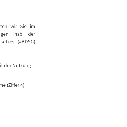
hten wir Sie im
ngen insb. der
setzes (=BDSG)
it der Nutzung
e (Ziffer 4)