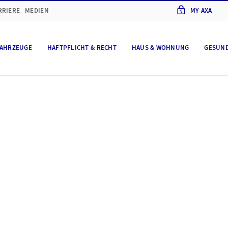
RRIERE
MEDIEN
MY AXA
AHRZEUGE
HAFTPFLICHT & RECHT
HAUS & WOHNUNG
GESUN
hutz und Cookie-Eins