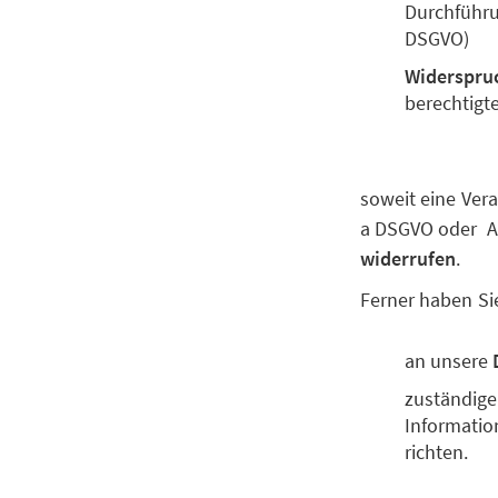
Durchführun
DSGVO)
Widerspru
berechtigt
soweit eine Vera
a DSGVO oder Art
widerrufen
.
Ferner haben Si
an unsere
zuständige
Information
richten.