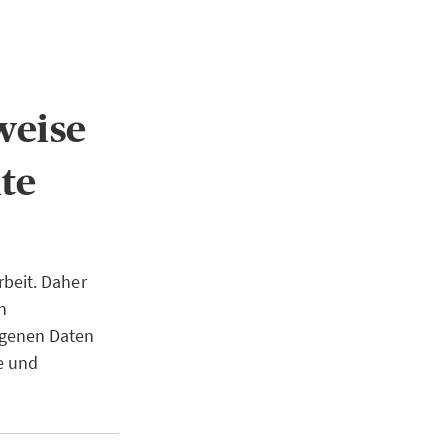
weise
te
beit. Daher
n
ogenen Daten
e und