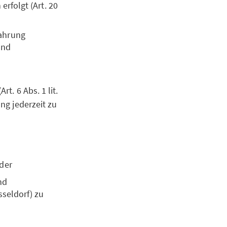
erfolgt (Art. 20
Wahrung
und
rt. 6 Abs. 1 lit.
ung jederzeit zu
oder
nd
sseldorf) zu