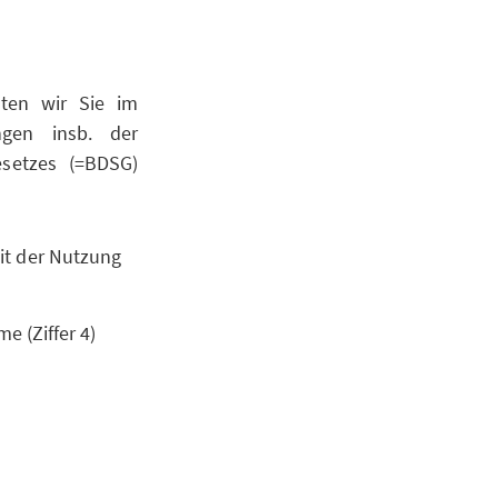
hten wir Sie im
ngen insb. der
setzes (=BDSG)
it der Nutzung
e (Ziffer 4)