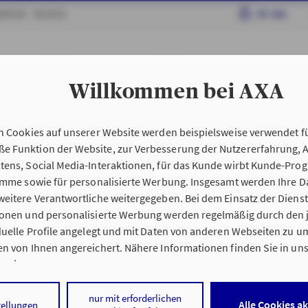
RRIERE
MEDIEN
MY AXA
AHRZEUGE
HAFTPFLICHT & RECHT
HAUS & WOHNUNG
GESUN
Willkommen bei AXA
n Cookies auf unserer Website werden beispielsweise verwendet fü
cherungen für Ihre Fa
 Funktion der Website, zur Verbesserung der Nutzererfahrung, 
tens, Social Media-Interaktionen, für das Kunde wirbt Kunde-Pro
ramme sowie für personalisierte Werbung. Insgesamt werden Ihre D
eitere Verantwortliche weitergegeben. Bei dem Einsatz der Dienste
ionen und personalisierte Werbung werden regelmäßig durch den 
iduelle Profile angelegt und mit Daten von anderen Webseiten zu 
n von Ihnen angereichert. Nähere Informationen finden Sie in un
nweisen
.
 auf „Alle Cookies akzeptieren" stimmen Sie für alle nicht technisc
nur mit erforderlichen
Alle Cookies a
tellungen