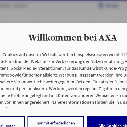
RRIERE
MEDIEN
MY AXA
AHRZEUGE
HAFTPFLICHT & RECHT
HAUS & WOHNUNG
GESUN
Willkommen bei AXA
n Cookies auf unserer Website werden beispielsweise verwendet fü
cherungen für Ihre Fa
 Funktion der Website, zur Verbesserung der Nutzererfahrung, 
tens, Social Media-Interaktionen, für das Kunde wirbt Kunde-Pro
ramme sowie für personalisierte Werbung. Insgesamt werden Ihre D
eitere Verantwortliche weitergegeben. Bei dem Einsatz der Dienste
ionen und personalisierte Werbung werden regelmäßig durch den 
iduelle Profile angelegt und mit Daten von anderen Webseiten zu 
n von Ihnen angereichert. Nähere Informationen finden Sie in un
nweisen
.
 auf „Alle Cookies akzeptieren" stimmen Sie für alle nicht technisc
nur mit erforderlichen
Alle Cookies a
tellungen