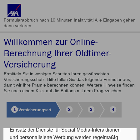
Formularabbruch nach 10 Minuten Inaktivität! Alle Eingaben gehen
dann verloren.
Willkommen zur Online-
Cookie Einstellungen
Berechnung Ihrer Oldtimer-
Versicherung
Die eingesetzten Cookies auf unserer Website
werden beispielsweise verwendet für die
Ermitteln Sie in wenigen Schritten Ihren gewünschten
ordnungsgemäße Funktion der Website, zur
Versicherungsschutz. Bitte füllen Sie das folgende Formular aus,
Verbesserung der Nutzererfahrung, Analysen des
damit wir Ihre Prämie berechnen können. Weitere Hinweise finden
Sie nach einem Klick auf die Buttons mit dem Fragezeichen.
Nutzungsverhaltens, Social Media-Interaktionen, für
das Kunde wirbt Kunde-Programm, die Affiliate-
Programme sowie für personalisierte Werbung.
1
2
3
4
Versicherungs­art
Insgesamt werden Ihre Daten an maximal sechs
weitere Verantwortliche weitergegeben. Bei dem
Einsatz der Dienste für Social Media-Interaktionen
Auswahl der Versicherungsart
und personalisierte Werbung werden regelmäßig