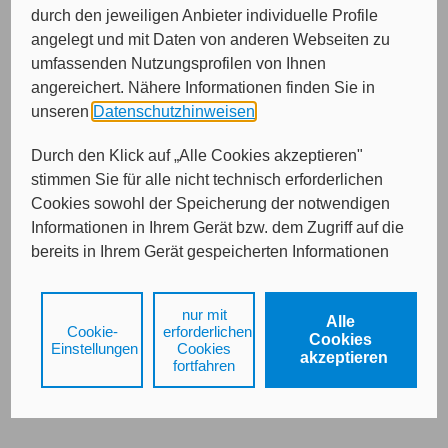
durch den jeweiligen Anbieter individuelle Profile
Bitte wählen Sie die gewünschte Versicherungsart.
angelegt und mit Daten von anderen Webseiten zu
Oldtimer-PKW bis 31.12.1979
umfassenden Nutzungsprofilen von Ihnen
Oldtimer-PKW zwischen 1.1.1980 und 31.12.1996
angereichert. Nähere Informationen finden Sie in
Oldtimer-Motorräder bis 31.12.1979
unseren
Datenschutzhinweisen
.
Durch den Klick auf „Alle Cookies akzeptieren"
stimmen Sie für alle nicht technisch erforderlichen
Cookies sowohl der Speicherung der notwendigen
Weiter
Informationen in Ihrem Gerät bzw. dem Zugriff auf die
bereits in Ihrem Gerät gespeicherten Informationen
gemäß § 25 Abs. 1 TDDDG als auch der Verarbeitung
Ihrer Daten zu den angegebenen Zwecken in unseren
Impressum
Datenschutz
nur mit
Alle
Datenschutzhinweisen
gemäß Art. 6 Abs. 1 lit. a
Cookie-
erforderlichen
Cookies
DSGVO zu.
Einstellungen
Cookies
akzeptieren
fortfahren
Durch den Klick auf "nur mit erforderlichen Cookies
fortfahren", lehnen Sie alle technisch nicht
erforderlichen Cookies, d.h. Leistungsbezogene und