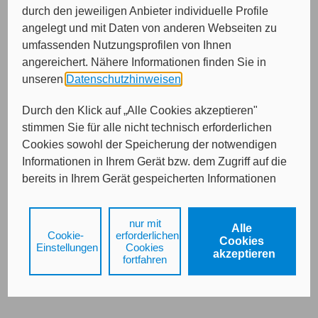
durch den jeweiligen Anbieter individuelle Profile
Bitte wählen Sie die gewünschte Versicherungsart.
angelegt und mit Daten von anderen Webseiten zu
Oldtimer-PKW bis 31.12.1979
umfassenden Nutzungsprofilen von Ihnen
Oldtimer-PKW zwischen 1.1.1980 und 31.12.1996
angereichert. Nähere Informationen finden Sie in
Oldtimer-Motorräder bis 31.12.1979
unseren
Datenschutzhinweisen
.
Durch den Klick auf „Alle Cookies akzeptieren"
stimmen Sie für alle nicht technisch erforderlichen
Cookies sowohl der Speicherung der notwendigen
Weiter
Informationen in Ihrem Gerät bzw. dem Zugriff auf die
bereits in Ihrem Gerät gespeicherten Informationen
gemäß § 25 Abs. 1 TDDDG als auch der Verarbeitung
Ihrer Daten zu den angegebenen Zwecken in unseren
Impressum
Datenschutz
nur mit
Alle
Datenschutzhinweisen
gemäß Art. 6 Abs. 1 lit. a
Cookie-
erforderlichen
Cookies
DSGVO zu.
Einstellungen
Cookies
akzeptieren
fortfahren
Durch den Klick auf "nur mit erforderlichen Cookies
fortfahren", lehnen Sie alle technisch nicht
erforderlichen Cookies, d.h. Leistungsbezogene und