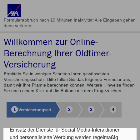
Formularabbruch nach 10 Minuten Inaktivität! Alle Eingaben gehen
dann verloren.
Willkommen zur Online-
Cookie Einstellungen
Berechnung Ihrer Oldtimer-
Versicherung
Die eingesetzten Cookies auf unserer Website
werden beispielsweise verwendet für die
Ermitteln Sie in wenigen Schritten Ihren gewünschten
ordnungsgemäße Funktion der Website, zur
Versicherungsschutz. Bitte füllen Sie das folgende Formular aus,
Verbesserung der Nutzererfahrung, Analysen des
damit wir Ihre Prämie berechnen können. Weitere Hinweise finden
Sie nach einem Klick auf die Buttons mit dem Fragezeichen.
Nutzungsverhaltens, Social Media-Interaktionen, für
das Kunde wirbt Kunde-Programm, die Affiliate-
Programme sowie für personalisierte Werbung.
1
2
3
4
Versicherungs­art
Insgesamt werden Ihre Daten an maximal sechs
weitere Verantwortliche weitergegeben. Bei dem
Einsatz der Dienste für Social Media-Interaktionen
Auswahl der Versicherungsart
und personalisierte Werbung werden regelmäßig