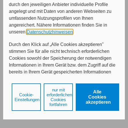
durch den jeweiligen Anbieter individuelle Profile
Bitte wählen Sie die gewünschte Versicherungsart.
angelegt und mit Daten von anderen Webseiten zu
Oldtimer-PKW bis 31.12.1979
umfassenden Nutzungsprofilen von Ihnen
Oldtimer-PKW zwischen 1.1.1980 und 31.12.1996
angereichert. Nähere Informationen finden Sie in
Oldtimer-Motorräder bis 31.12.1979
unseren
Datenschutzhinweisen
.
Durch den Klick auf „Alle Cookies akzeptieren"
stimmen Sie für alle nicht technisch erforderlichen
Cookies sowohl der Speicherung der notwendigen
Weiter
Informationen in Ihrem Gerät bzw. dem Zugriff auf die
bereits in Ihrem Gerät gespeicherten Informationen
gemäß § 25 Abs. 1 TDDDG als auch der Verarbeitung
Ihrer Daten zu den angegebenen Zwecken in unseren
Impressum
Datenschutz
nur mit
Alle
Datenschutzhinweisen
gemäß Art. 6 Abs. 1 lit. a
Cookie-
erforderlichen
Cookies
DSGVO zu.
Einstellungen
Cookies
akzeptieren
fortfahren
Durch den Klick auf "nur mit erforderlichen Cookies
fortfahren", lehnen Sie alle technisch nicht
erforderlichen Cookies, d.h. Leistungsbezogene und