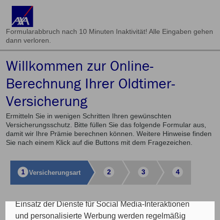
Formularabbruch nach 10 Minuten Inaktivität! Alle Eingaben gehen
dann verloren.
Willkommen zur Online-
Cookie Einstellungen
Berechnung Ihrer Oldtimer-
Versicherung
Die eingesetzten Cookies auf unserer Website
werden beispielsweise verwendet für die
Ermitteln Sie in wenigen Schritten Ihren gewünschten
ordnungsgemäße Funktion der Website, zur
Versicherungsschutz. Bitte füllen Sie das folgende Formular aus,
Verbesserung der Nutzererfahrung, Analysen des
damit wir Ihre Prämie berechnen können. Weitere Hinweise finden
Sie nach einem Klick auf die Buttons mit dem Fragezeichen.
Nutzungsverhaltens, Social Media-Interaktionen, für
das Kunde wirbt Kunde-Programm, die Affiliate-
Programme sowie für personalisierte Werbung.
1
2
3
4
Versicherungs­art
Insgesamt werden Ihre Daten an maximal sechs
weitere Verantwortliche weitergegeben. Bei dem
Einsatz der Dienste für Social Media-Interaktionen
Auswahl der Versicherungsart
und personalisierte Werbung werden regelmäßig