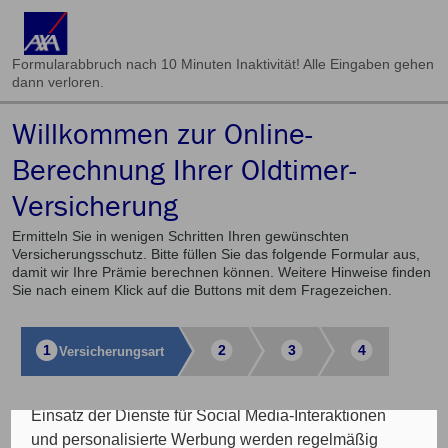
Formularabbruch nach 10 Minuten Inaktivität! Alle Eingaben gehen
dann verloren.
Willkommen zur Online-
Cookie Einstellungen
Berechnung Ihrer Oldtimer-
Versicherung
Die eingesetzten Cookies auf unserer Website
werden beispielsweise verwendet für die
Ermitteln Sie in wenigen Schritten Ihren gewünschten
ordnungsgemäße Funktion der Website, zur
Versicherungsschutz. Bitte füllen Sie das folgende Formular aus,
Verbesserung der Nutzererfahrung, Analysen des
damit wir Ihre Prämie berechnen können. Weitere Hinweise finden
Sie nach einem Klick auf die Buttons mit dem Fragezeichen.
Nutzungsverhaltens, Social Media-Interaktionen, für
das Kunde wirbt Kunde-Programm, die Affiliate-
Programme sowie für personalisierte Werbung.
1
2
3
4
Versicherungs­art
Insgesamt werden Ihre Daten an maximal sechs
weitere Verantwortliche weitergegeben. Bei dem
Einsatz der Dienste für Social Media-Interaktionen
Auswahl der Versicherungsart
und personalisierte Werbung werden regelmäßig