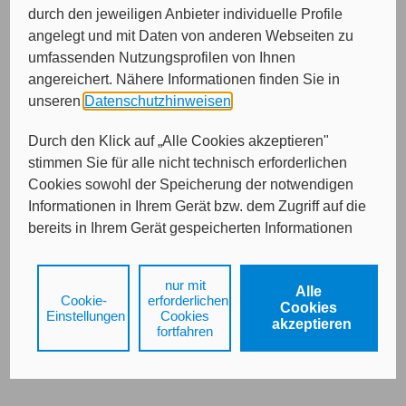
durch den jeweiligen Anbieter individuelle Profile
Bitte wählen Sie die gewünschte Versicherungsart.
angelegt und mit Daten von anderen Webseiten zu
Oldtimer-PKW bis 31.12.1979
umfassenden Nutzungsprofilen von Ihnen
Oldtimer-PKW zwischen 1.1.1980 und 31.12.1996
angereichert. Nähere Informationen finden Sie in
Oldtimer-Motorräder bis 31.12.1979
unseren
Datenschutzhinweisen
.
Durch den Klick auf „Alle Cookies akzeptieren"
stimmen Sie für alle nicht technisch erforderlichen
Cookies sowohl der Speicherung der notwendigen
Weiter
Informationen in Ihrem Gerät bzw. dem Zugriff auf die
bereits in Ihrem Gerät gespeicherten Informationen
gemäß § 25 Abs. 1 TDDDG als auch der Verarbeitung
Ihrer Daten zu den angegebenen Zwecken in unseren
Impressum
Datenschutz
nur mit
Alle
Datenschutzhinweisen
gemäß Art. 6 Abs. 1 lit. a
Cookie-
erforderlichen
Cookies
DSGVO zu.
Einstellungen
Cookies
akzeptieren
fortfahren
Durch den Klick auf "nur mit erforderlichen Cookies
fortfahren", lehnen Sie alle technisch nicht
erforderlichen Cookies, d.h. Leistungsbezogene und