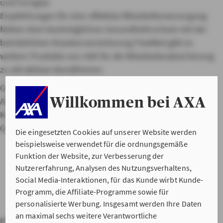
Empfehlungen für eine effektive Mitarbeiterversorgung
Neben dem bestmöglichen Gesundheitsschutz mit der
betrieblichen Krankenversicherung FlexMed gibt es
weitere Produkte von AXA für die Mitarbeiterabsicherung
zu attraktiven Konditionen:
Ganzheitliche Mitarbeiterabsicherung
Betriebliche
Willkommen bei AXA
Altersversorgung
Internationale
Krankenversicherung
Betriebliche
Gruppenunfallversicherung
Die eingesetzten Cookies auf unserer Website werden
beispielsweise verwendet für die ordnungsgemäße
Funktion der Website, zur Verbesserung der
Nutzererfahrung, Analysen des Nutzungsverhaltens,
Social Media-Interaktionen, für das Kunde wirbt Kunde-
Programm, die Affiliate-Programme sowie für
personalisierte Werbung. Insgesamt werden Ihre Daten
an maximal sechs weitere Verantwortliche
Private Haftpflichtversicherung
Hausratversicherung