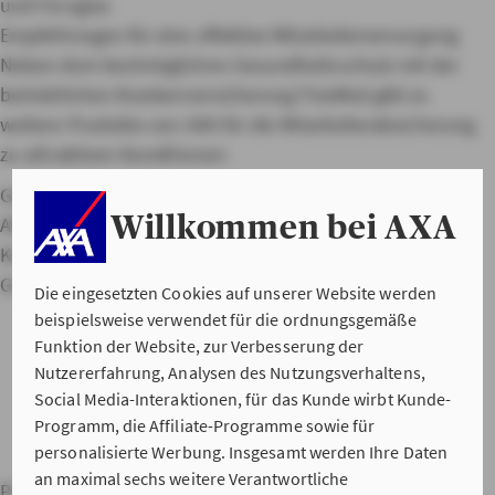
Empfehlungen für eine effektive Mitarbeiterversorgung
Neben dem bestmöglichen Gesundheitsschutz mit der
betrieblichen Krankenversicherung FlexMed gibt es
weitere Produkte von AXA für die Mitarbeiterabsicherung
zu attraktiven Konditionen:
Ganzheitliche Mitarbeiterabsicherung
Betriebliche
Willkommen bei AXA
Altersversorgung
Internationale
Krankenversicherung
Betriebliche
Gruppenunfallversicherung
Die eingesetzten Cookies auf unserer Website werden
beispielsweise verwendet für die ordnungsgemäße
Funktion der Website, zur Verbesserung der
Nutzererfahrung, Analysen des Nutzungsverhaltens,
Social Media-Interaktionen, für das Kunde wirbt Kunde-
Programm, die Affiliate-Programme sowie für
personalisierte Werbung. Insgesamt werden Ihre Daten
an maximal sechs weitere Verantwortliche
Private Haftpflichtversicherung
Hausratversicherung