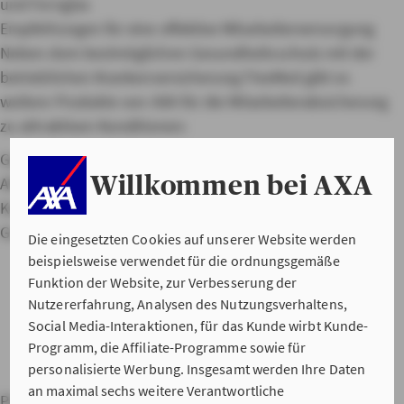
Empfehlungen für eine effektive Mitarbeiterversorgung
Neben dem bestmöglichen Gesundheitsschutz mit der
betrieblichen Krankenversicherung FlexMed gibt es
weitere Produkte von AXA für die Mitarbeiterabsicherung
zu attraktiven Konditionen:
Ganzheitliche Mitarbeiterabsicherung
Betriebliche
Willkommen bei AXA
Altersversorgung
Internationale
Krankenversicherung
Betriebliche
Gruppenunfallversicherung
Die eingesetzten Cookies auf unserer Website werden
beispielsweise verwendet für die ordnungsgemäße
Funktion der Website, zur Verbesserung der
Nutzererfahrung, Analysen des Nutzungsverhaltens,
Social Media-Interaktionen, für das Kunde wirbt Kunde-
Programm, die Affiliate-Programme sowie für
personalisierte Werbung. Insgesamt werden Ihre Daten
an maximal sechs weitere Verantwortliche
Private Haftpflichtversicherung
Hausratversicherung