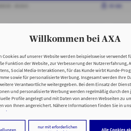
RRIERE
MEDIEN
MY AXA
HAFTPFLICHT
BÜRGSCHAFTEN
FINANZIERUNG
WEITERE 
Willkommen bei AXA
ankenversicherung
n Cookies auf unserer Website werden beispielsweise verwendet fü
versicherung von AXA
 Funktion der Website, zur Verbesserung der Nutzererfahrung, 
tens, Social Media-Interaktionen, für das Kunde wirbt Kunde-Pro
ramme sowie für personalisierte Werbung. Insgesamt werden Ihre D
eitere Verantwortliche weitergegeben. Bei dem Einsatz der Dienste
ionen und personalisierte Werbung werden regelmäßig durch den 
iduelle Profile angelegt und mit Daten von anderen Webseiten zu 
n von Ihnen angereichert. Nähere Informationen finden Sie in un
nweisen
.
 auf „Alle Cookies akzeptieren" stimmen Sie für alle nicht technisc
nur mit erforderlichen
Alle Cookies a
tellungen