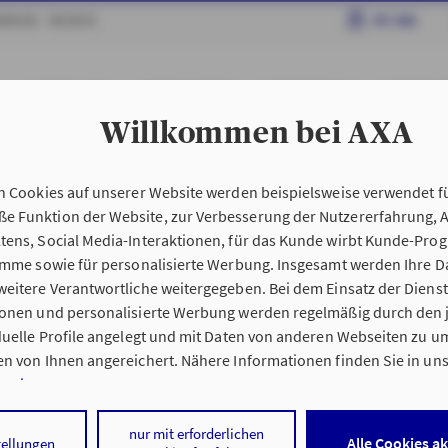
RRIERE
MEDIEN
MY AXA
HAFTPFLICHT
BÜRGSCHAFTEN
FINANZIERUNG
WEITERE 
Willkommen bei AXA
versicherung
n Cookies auf unserer Website werden beispielsweise verwendet fü
für Betriebe
Einfach, 
 Funktion der Website, zur Verbesserung der Nutzererfahrung, 
tens, Social Media-Interaktionen, für das Kunde wirbt Kunde-Pro
ramme sowie für personalisierte Werbung. Insgesamt werden Ihre D
eitere Verantwortliche weitergegeben. Bei dem Einsatz der Dienste
ionen und personalisierte Werbung werden regelmäßig durch den 
iduelle Profile angelegt und mit Daten von anderen Webseiten zu 
n von Ihnen angereichert. Nähere Informationen finden Sie in un
nweisen
.
 auf „Alle Cookies akzeptieren" stimmen Sie für alle nicht technisc
nur mit erforderlichen
Alle Cookies a
tellungen