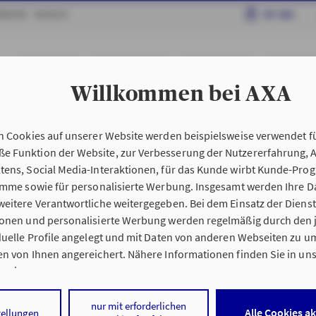
RRIERE
MEDIEN
MY AXA
HAFTPFLICHT
BÜRGSCHAFTEN
FINANZIERUNG
WEITERE 
Willkommen bei AXA
versicherung
n Cookies auf unserer Website werden beispielsweise verwendet fü
für Betriebe
Einfach, 
 Funktion der Website, zur Verbesserung der Nutzererfahrung, 
tens, Social Media-Interaktionen, für das Kunde wirbt Kunde-Pro
ramme sowie für personalisierte Werbung. Insgesamt werden Ihre D
eitere Verantwortliche weitergegeben. Bei dem Einsatz der Dienste
ionen und personalisierte Werbung werden regelmäßig durch den 
iduelle Profile angelegt und mit Daten von anderen Webseiten zu 
n von Ihnen angereichert. Nähere Informationen finden Sie in un
nweisen
.
 auf „Alle Cookies akzeptieren" stimmen Sie für alle nicht technisc
nur mit erforderlichen
Alle Cookies a
tellungen