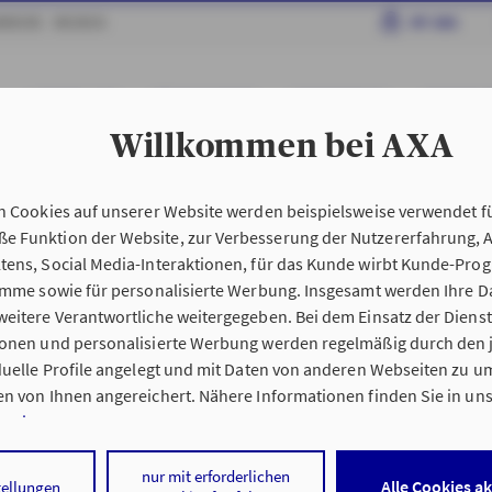
RRIERE
MEDIEN
MY AXA
HAFTPFLICHT
BÜRGSCHAFTEN
FINANZIERUNG
WEITERE 
Willkommen bei AXA
ungsversicherung
n Cookies auf unserer Website werden beispielsweise verwendet fü
versicherung
Ein wichti
 Funktion der Website, zur Verbesserung der Nutzererfahrung, 
tens, Social Media-Interaktionen, für das Kunde wirbt Kunde-Pro
ramme sowie für personalisierte Werbung. Insgesamt werden Ihre D
eitere Verantwortliche weitergegeben. Bei dem Einsatz der Dienste
ionen und personalisierte Werbung werden regelmäßig durch den 
iduelle Profile angelegt und mit Daten von anderen Webseiten zu 
n von Ihnen angereichert. Nähere Informationen finden Sie in un
nweisen
.
 auf „Alle Cookies akzeptieren" stimmen Sie für alle nicht technisc
nur mit erforderlichen
Alle Cookies a
tellungen