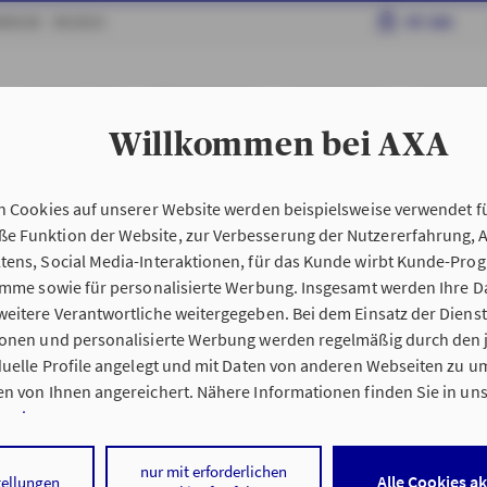
RRIERE
MEDIEN
MY AXA
HAFTPFLICHT
BÜRGSCHAFTEN
FINANZIERUNG
WEITERE 
Willkommen bei AXA
ung
n Cookies auf unserer Website werden beispielsweise verwendet fü
fassend und flexibel 
 Funktion der Website, zur Verbesserung der Nutzererfahrung, 
tens, Social Media-Interaktionen, für das Kunde wirbt Kunde-Pro
ramme sowie für personalisierte Werbung. Insgesamt werden Ihre D
eitere Verantwortliche weitergegeben. Bei dem Einsatz der Dienste
ionen und personalisierte Werbung werden regelmäßig durch den 
iduelle Profile angelegt und mit Daten von anderen Webseiten zu 
n von Ihnen angereichert. Nähere Informationen finden Sie in un
nweisen
.
 auf „Alle Cookies akzeptieren" stimmen Sie für alle nicht technisc
nur mit erforderlichen
Alle Cookies a
tellungen