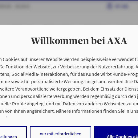
RRIERE
MEDIEN
MY AXA
HAFTPFLICHT
BÜRGSCHAFTEN
FINANZIERUNG
WEITERE 
Willkommen bei AXA
ung
n Cookies auf unserer Website werden beispielsweise verwendet fü
fassend und flexibel 
 Funktion der Website, zur Verbesserung der Nutzererfahrung, 
tens, Social Media-Interaktionen, für das Kunde wirbt Kunde-Pro
ramme sowie für personalisierte Werbung. Insgesamt werden Ihre D
eitere Verantwortliche weitergegeben. Bei dem Einsatz der Dienste
ionen und personalisierte Werbung werden regelmäßig durch den 
iduelle Profile angelegt und mit Daten von anderen Webseiten zu 
n von Ihnen angereichert. Nähere Informationen finden Sie in un
nweisen
.
 auf „Alle Cookies akzeptieren" stimmen Sie für alle nicht technisc
nur mit erforderlichen
Alle Cookies a
tellungen