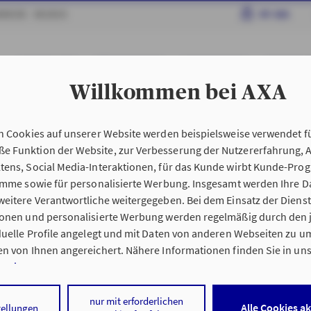
RRIERE
MEDIEN
MY AXA
HAFTPFLICHT
BÜRGSCHAFTEN
FINANZIERUNG
WEITERE 
Willkommen bei AXA
zierungslösungen
Factoring
n Cookies auf unserer Website werden beispielsweise verwendet fü
quidität
Factoring vo
 Funktion der Website, zur Verbesserung der Nutzererfahrung, 
tens, Social Media-Interaktionen, für das Kunde wirbt Kunde-Pro
ramme sowie für personalisierte Werbung. Insgesamt werden Ihre D
eitere Verantwortliche weitergegeben. Bei dem Einsatz der Dienste
ionen und personalisierte Werbung werden regelmäßig durch den 
iduelle Profile angelegt und mit Daten von anderen Webseiten zu 
n von Ihnen angereichert. Nähere Informationen finden Sie in un
nweisen
.
 auf „Alle Cookies akzeptieren" stimmen Sie für alle nicht technisc
nur mit erforderlichen
Alle Cookies a
tellungen