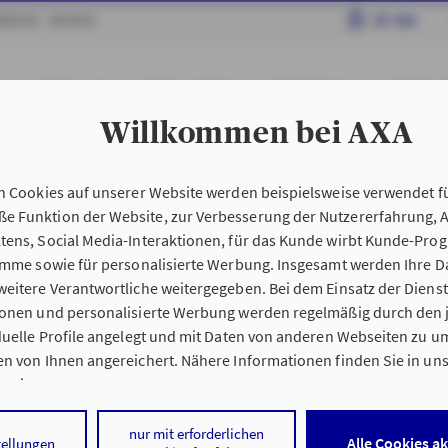
RRIERE
MEDIEN
MY AXA
HAFTPFLICHT
BÜRGSCHAFTEN
FINANZIERUNG
WEITERE 
Willkommen bei AXA
zierungslösungen
Factoring
n Cookies auf unserer Website werden beispielsweise verwendet fü
quidität
Factoring vo
 Funktion der Website, zur Verbesserung der Nutzererfahrung, 
tens, Social Media-Interaktionen, für das Kunde wirbt Kunde-Pro
ramme sowie für personalisierte Werbung. Insgesamt werden Ihre D
eitere Verantwortliche weitergegeben. Bei dem Einsatz der Dienste
ionen und personalisierte Werbung werden regelmäßig durch den 
iduelle Profile angelegt und mit Daten von anderen Webseiten zu 
n von Ihnen angereichert. Nähere Informationen finden Sie in un
nweisen
.
 auf „Alle Cookies akzeptieren" stimmen Sie für alle nicht technisc
nur mit erforderlichen
Alle Cookies a
tellungen