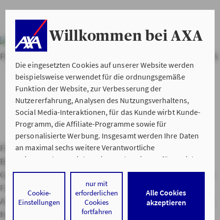
Willkommen bei AXA
Weitere
Produkte von AXA
Factoring von AXA
Bürgschaften von AXA
Die eingesetzten Cookies auf unserer Website werden
beispielsweise verwendet für die ordnungsgemäße
Funktion der Website, zur Verbesserung der
Nutzererfahrung, Analysen des Nutzungsverhaltens,
Social Media-Interaktionen, für das Kunde wirbt Kunde-
Programm, die Affiliate-Programme sowie für
personalisierte Werbung. Insgesamt werden Ihre Daten
an maximal sechs weitere Verantwortliche
Private Haftpflichtversicherung
Hausratversicherung
weitergegeben. Bei dem Einsatz der Dienste für Social
Berufsunfähigkeitsversicherung
Kfz-Versicherung
Media-Interaktionen und personalisierte Werbung
Gebäudeversicherung
Service Apps
Versicherungslexikon
werden regelmäßig durch den jeweiligen Anbieter
nur mit
Freunde werben
Hilfe im Schadensfall
Servicenummern
Alle Cookies
Cookie-
erforderlichen
individuelle Profile angelegt und mit Daten von anderen
Adressen
Lob & Kritik
Impressum
Datenschutz & Cookies
Einstellungen
Cookies
akzeptieren
Webseiten zu umfassenden Nutzungsprofilen von Ihnen
fortfahren
Nutzungshinweise
Barrierefreiheit
AXA IN SOCIAL MEDIA
angereichert. Nähere Informationen finden Sie in