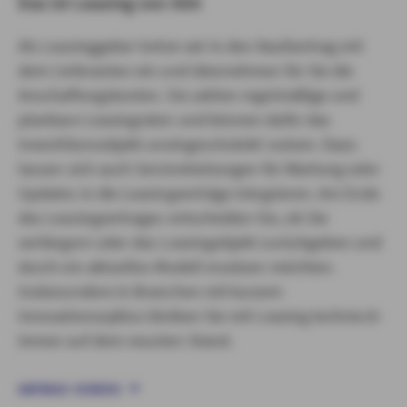
Das ist Leasing von AXA
Als Leasinggeber treten wir in den Kaufvertrag mit
dem Lieferanten ein und übernehmen für Sie die
Anschaffungskosten. Sie zahlen regelmäßige und
planbare Leasingraten und können dafür das
Investitionsobjekt uneingeschränkt nutzen. Dazu
lassen sich auch Serviceleistungen für Wartung oder
Updates in die Leasingverträge integrieren. Am Ende
des Leasingvertrages entscheiden Sie, ob Sie
verlängern oder das Leasingobjekt zurückgeben und
durch ein aktuelles Modell ersetzen möchten.
Insbesondere in Branchen mit kurzem
Innovationszyklus bleiben Sie mit Leasing technisch
immer auf dem neusten Stand.
ANFRAGE SENDEN