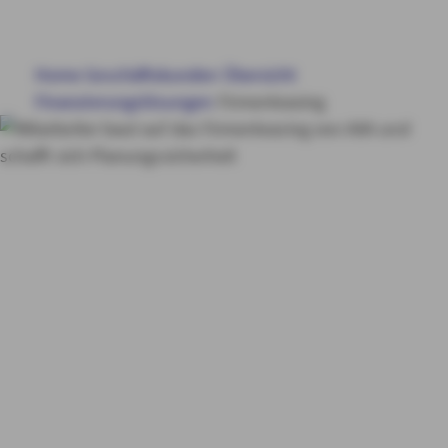
BÜRGSCHAFTEN
Home
Geschäftskunden
Übersicht
FINANZIERUNG
Finanzierungslösungen
Firmenleasing
WEITERE PRODUKTE
Firmenleasing
SERVICE & KONTAKT
Schonen Sie Ihre
Liquidität
MY AXA
LOGIN
SCHADEN ONLINE MELDEN
KONTAKT