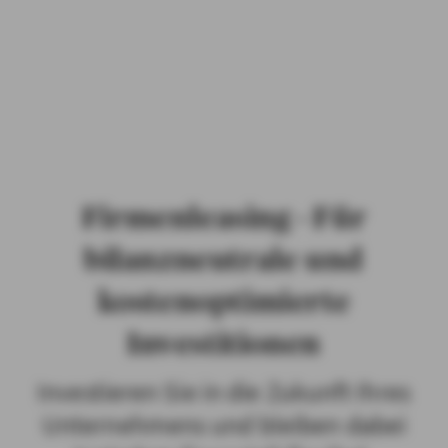
PRIVATKUNDEN
GESCHÄFTSKUNDEN
ÜBER AXA
KARRIERE
Firmenleasing - Für
MEDIEN
bilanzneutrale und
kostenoptimierte
Investitionen
Investieren Sie in die Zukunft Ihres
Unternehmens und bleiben dabei