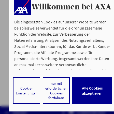
Willkommen bei AXA
Die eingesetzten Cookies auf unserer Website werden
beispielsweise verwendet für die ordnungsgemäße
Funktion der Website, zur Verbesserung der
Nutzererfahrung, Analysen des Nutzungsverhaltens,
Social Media-Interaktionen, für das Kunde wirbt Kunde-
Programm, die Affiliate-Programme sowie für
personalisierte Werbung. Insgesamt werden Ihre Daten
an maximal sechs weitere Verantwortliche
weitergegeben. Bei dem Einsatz der Dienste für Social
Media-Interaktionen und personalisierte Werbung
werden regelmäßig durch den jeweiligen Anbieter
nur mit
Alle Cookies
Cookie-
erforderlichen
individuelle Profile angelegt und mit Daten von anderen
Einstellungen
Cookies
akzeptieren
Webseiten zu umfassenden Nutzungsprofilen von Ihnen
fortfahren
angereichert. Nähere Informationen finden Sie in
unseren
Datenschutzhinweisen
.
KONTAKT
SCHADEN MELDEN