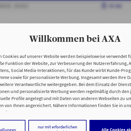
RRIERE
MEDIEN
MY AXA
HAFTPFLICHT
BÜRGSCHAFTEN
FINANZIERUNG
WEITERE 
Willkommen bei AXA
lichtversicherung
n Cookies auf unserer Website werden beispielsweise verwendet fü
it der Industrie Select
 Funktion der Website, zur Verbesserung der Nutzererfahrung, 
tens, Social Media-Interaktionen, für das Kunde wirbt Kunde-Pro
ramme sowie für personalisierte Werbung. Insgesamt werden Ihre D
eitere Verantwortliche weitergegeben. Bei dem Einsatz der Dienste
ionen und personalisierte Werbung werden regelmäßig durch den 
iduelle Profile angelegt und mit Daten von anderen Webseiten zu 
n von Ihnen angereichert. Nähere Informationen finden Sie in un
nweisen
.
 auf „Alle Cookies akzeptieren" stimmen Sie für alle nicht technisc
nur mit erforderlichen
Alle Cookies a
tellungen