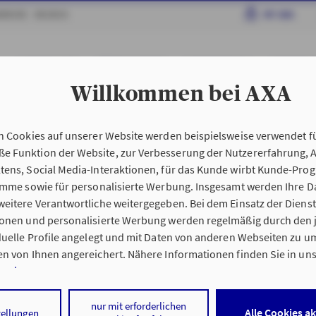
RRIERE
MEDIEN
MY AXA
HAFTPFLICHT
BÜRGSCHAFTEN
FINANZIERUNG
WEITERE 
Willkommen bei AXA
ung
n Cookies auf unserer Website werden beispielsweise verwendet fü
ür Betriebe
Einfach un
 Funktion der Website, zur Verbesserung der Nutzererfahrung, 
tens, Social Media-Interaktionen, für das Kunde wirbt Kunde-Pro
ramme sowie für personalisierte Werbung. Insgesamt werden Ihre D
eitere Verantwortliche weitergegeben. Bei dem Einsatz der Dienste
ionen und personalisierte Werbung werden regelmäßig durch den 
iduelle Profile angelegt und mit Daten von anderen Webseiten zu 
n von Ihnen angereichert. Nähere Informationen finden Sie in un
nweisen
.
 auf „Alle Cookies akzeptieren" stimmen Sie für alle nicht technisc
nur mit erforderlichen
Alle Cookies a
tellungen