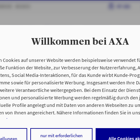
RRIERE
MEDIEN
MY AXA
HAFTPFLICHT
BÜRGSCHAFTEN
FINANZIERUNG
WEITERE 
Willkommen bei AXA
Versicherungsprogramme
n Cookies auf unserer Website werden beispielsweise verwendet fü
icherungs­programme
Fü
 Funktion der Website, zur Verbesserung der Nutzererfahrung, 
tens, Social Media-Interaktionen, für das Kunde wirbt Kunde-Pro
land
ramme sowie für personalisierte Werbung. Insgesamt werden Ihre D
eitere Verantwortliche weitergegeben. Bei dem Einsatz der Dienste
ionen und personalisierte Werbung werden regelmäßig durch den 
iduelle Profile angelegt und mit Daten von anderen Webseiten zu 
n von Ihnen angereichert. Nähere Informationen finden Sie in un
nweisen
.
 auf „Alle Cookies akzeptieren" stimmen Sie für alle nicht technisc
nur mit erforderlichen
Alle Cookies a
tellungen