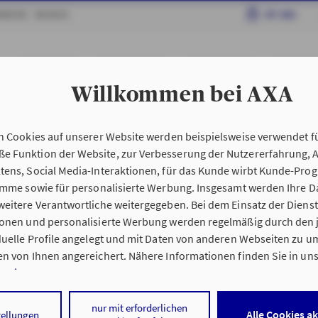
RRIERE
MEDIEN
MY AXA
HAFTPFLICHT
BÜRGSCHAFTEN
FINANZIERUNG
WEITERE 
Willkommen bei AXA
herung
n Cookies auf unserer Website werden beispielsweise verwendet fü
ngen
Einfach günstig
 Funktion der Website, zur Verbesserung der Nutzererfahrung, 
tens, Social Media-Interaktionen, für das Kunde wirbt Kunde-Pro
ramme sowie für personalisierte Werbung. Insgesamt werden Ihre D
eitere Verantwortliche weitergegeben. Bei dem Einsatz der Dienste
ionen und personalisierte Werbung werden regelmäßig durch den 
iduelle Profile angelegt und mit Daten von anderen Webseiten zu 
n von Ihnen angereichert. Nähere Informationen finden Sie in un
nweisen
.
 auf „Alle Cookies akzeptieren" stimmen Sie für alle nicht technisc
nur mit erforderlichen
Alle Cookies a
tellungen