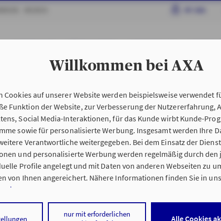
RRIERE
MEDIEN
MY AXA
HAFTPFLICHT
BÜRGSCHAFTEN
FINANZIERUNG
WEITERE 
Willkommen bei AXA
herung
n Cookies auf unserer Website werden beispielsweise verwendet fü
ng - Corporate Employ
 Funktion der Website, zur Verbesserung der Nutzererfahrung, 
tens, Social Media-Interaktionen, für das Kunde wirbt Kunde-Pro
attraktiv für Mitarbe
ramme sowie für personalisierte Werbung. Insgesamt werden Ihre D
eitere Verantwortliche weitergegeben. Bei dem Einsatz der Dienste
ionen und personalisierte Werbung werden regelmäßig durch den 
iduelle Profile angelegt und mit Daten von anderen Webseiten zu 
n von Ihnen angereichert. Nähere Informationen finden Sie in un
nweisen
.
 auf „Alle Cookies akzeptieren" stimmen Sie für alle nicht technisc
nur mit erforderlichen
Alle Cookies a
tellungen