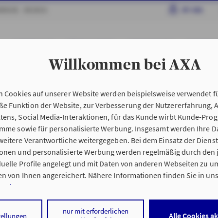
RRIERE
MEDIEN
MY AXA
HAFTPFLICHT
BÜRGSCHAFTEN
FINANZIERUNG
WEITERE 
Willkommen bei AXA
erung
n Cookies auf unserer Website werden beispielsweise verwendet fü
Einfach günstig
 Funktion der Website, zur Verbesserung der Nutzererfahrung, 
tens, Social Media-Interaktionen, für das Kunde wirbt Kunde-Pro
ramme sowie für personalisierte Werbung. Insgesamt werden Ihre D
eitere Verantwortliche weitergegeben. Bei dem Einsatz der Dienste
ionen und personalisierte Werbung werden regelmäßig durch den 
iduelle Profile angelegt und mit Daten von anderen Webseiten zu 
n von Ihnen angereichert. Nähere Informationen finden Sie in un
nweisen
.
 auf „Alle Cookies akzeptieren" stimmen Sie für alle nicht technisc
nur mit erforderlichen
Alle Cookies a
tellungen