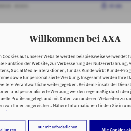
RRIERE
MEDIEN
MY AXA
HAFTPFLICHT
BÜRGSCHAFTEN
FINANZIERUNG
WEITERE 
Willkommen bei AXA
sicherung
n Cookies auf unserer Website werden beispielsweise verwendet fü
erung
Flexibel und zuv
 Funktion der Website, zur Verbesserung der Nutzererfahrung, 
tens, Social Media-Interaktionen, für das Kunde wirbt Kunde-Pro
ramme sowie für personalisierte Werbung. Insgesamt werden Ihre D
eitere Verantwortliche weitergegeben. Bei dem Einsatz der Dienste
ionen und personalisierte Werbung werden regelmäßig durch den 
iduelle Profile angelegt und mit Daten von anderen Webseiten zu 
n von Ihnen angereichert. Nähere Informationen finden Sie in un
nweisen
.
 auf „Alle Cookies akzeptieren" stimmen Sie für alle nicht technisc
nur mit erforderlichen
Alle Cookies a
tellungen