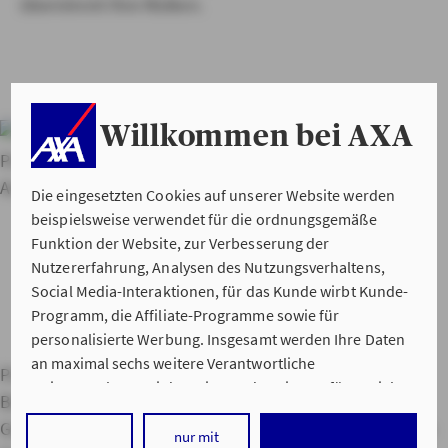
übernimmt Ihre Risiken.
Willkommen bei AXA
Weitere
Produkte von AXA
Waren- und
Ausstellungsversicherung
Kfz-Versicherung
Die eingesetzten Cookies auf unserer Website werden
beispielsweise verwendet für die ordnungsgemäße
Funktion der Website, zur Verbesserung der
Nutzererfahrung, Analysen des Nutzungsverhaltens,
Social Media-Interaktionen, für das Kunde wirbt Kunde-
Programm, die Affiliate-Programme sowie für
personalisierte Werbung. Insgesamt werden Ihre Daten
an maximal sechs weitere Verantwortliche
Private Haftpflichtversicherung
Hausratversicherung
weitergegeben. Bei dem Einsatz der Dienste für Social
Berufsunfähigkeitsversicherung
Kfz-Versicherung
Media-Interaktionen und personalisierte Werbung
Gebäudeversicherung
Service Apps
Versicherungslexikon
werden regelmäßig durch den jeweiligen Anbieter
nur mit