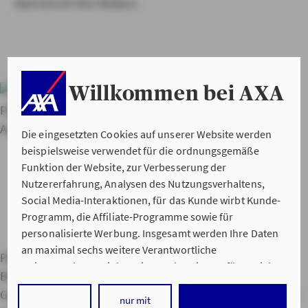
übernimmt Ihre Risiken.
Willkommen bei AXA
Weitere
Produkte von AXA
Waren- und
Ausstellungsversicherung
Kfz-Versicherung
Die eingesetzten Cookies auf unserer Website werden
beispielsweise verwendet für die ordnungsgemäße
Funktion der Website, zur Verbesserung der
Nutzererfahrung, Analysen des Nutzungsverhaltens,
Social Media-Interaktionen, für das Kunde wirbt Kunde-
Programm, die Affiliate-Programme sowie für
personalisierte Werbung. Insgesamt werden Ihre Daten
an maximal sechs weitere Verantwortliche
Private Haftpflichtversicherung
Hausratversicherung
weitergegeben. Bei dem Einsatz der Dienste für Social
Berufsunfähigkeitsversicherung
Kfz-Versicherung
Media-Interaktionen und personalisierte Werbung
Gebäudeversicherung
Service Apps
Versicherungslexikon
werden regelmäßig durch den jeweiligen Anbieter
nur mit